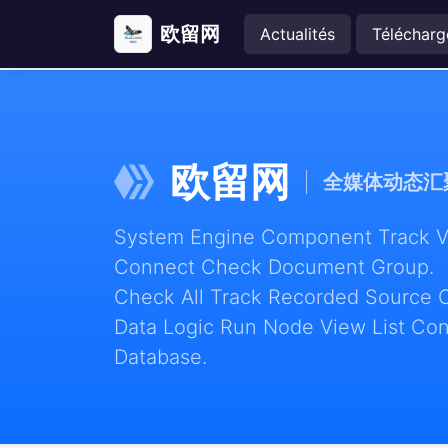
欧留网
Actualités
Télécharg
欧留网
全媒体动态汇
System Engine Component Track Vie
Connect Check Document Group.
Check All Track Recorded Source 
Data Logic Run Node View List Con
Database.