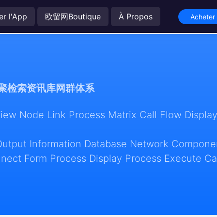
er l'App
欧留网Boutique
À Propos
Acheter 
聚检索资讯库网群体系
w Node Link Process Matrix Call Flow Display
Output Information Database Network Componen
nect Form Process Display Process Execute Ca